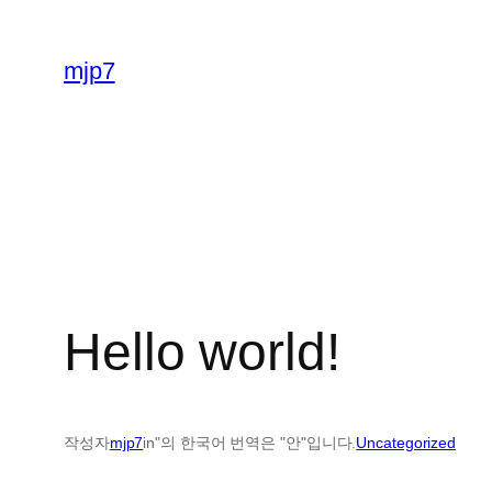
콘
텐
mjp7
츠
로
바
로
가
기
Hello world!
작성자
mjp7
in"의 한국어 번역은 "안"입니다.
Uncategorized